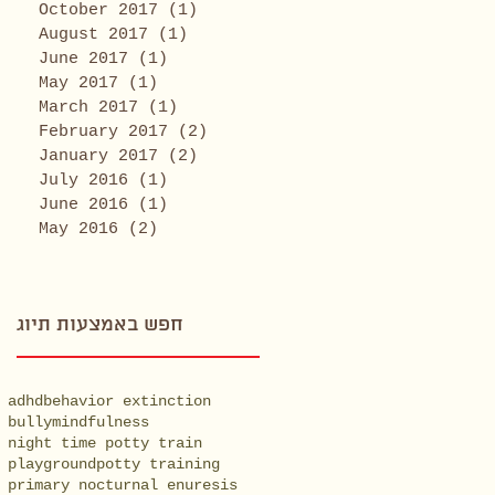
October 2017
(1)
1 post
August 2017
(1)
1 post
June 2017
(1)
1 post
May 2017
(1)
1 post
March 2017
(1)
1 post
February 2017
(2)
2 posts
January 2017
(2)
2 posts
July 2016
(1)
1 post
June 2016
(1)
1 post
May 2016
(2)
2 posts
חפש באמצעות תיוג
adhd
behavior extinction
bully
mindfulness
night time potty train
playground
potty training
primary nocturnal enuresis