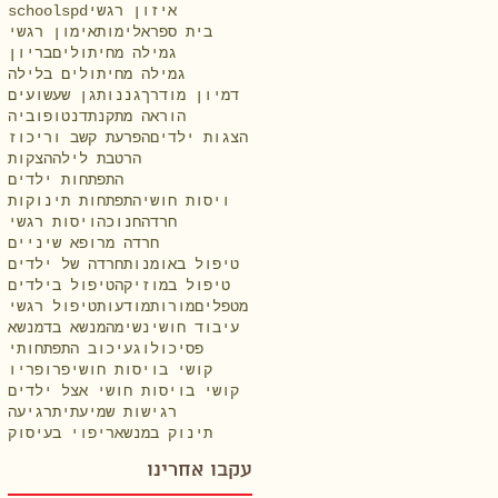
איזון רגשי
spd
school
בית ספר
אלימות
אימון רגשי
גמילה מחיתולים
בריון
גמילה מחיתולים בלילה
דמיון מודרך
גננות
גן שעשועים
הוראה מתקנת
דנטופוביה
הצגות ילדים
הפרעת קשב וריכוז
הרטבת לילה
הצקות
התפתחות ילדים
ויסות חושי
התפתחות תינוקות
חרדה
חנוכה
ויסות רגשי
חרדה מרופא שיניים
טיפול באומנות
חרדה של ילדים
טיפול במוזיקה
טיפול בילדים
מטפלים
מורות
מודעות
טיפול רגשי
עיבוד חושי
נשימה
מנשא בד
מנשא
פסיכולוג
עיכוב התפתחותי
קושי בויסות חושי
פרופריו
קושי בויסות חושי אצל ילדים
רגישות שמיעתית
רגיעה
תינוק במנשא
ריפוי בעיסוק
עקבו אחרינו