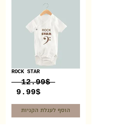
ROCK STAR
Regular
 ‏12.99 ‏$ 
Sale
Price
‏9.99 ‏$
Price
הוסף לעגלת הקניות
I'm a product overview. 