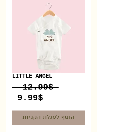
LITTLE ANGEL
Regular
 ‏12.99 ‏$ 
Sale
Price
‏9.99 ‏$
Price
הוסף לעגלת הקניות
I'm a product overview. 