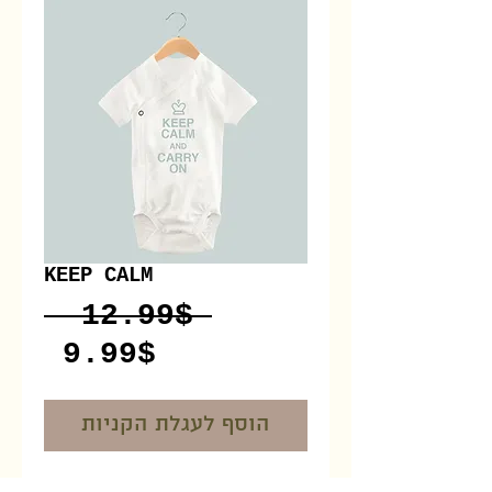
KEEP CALM
Regular
 ‏12.99 ‏$ 
Sale
Price
‏9.99 ‏$
Price
הוסף לעגלת הקניות
I'm a product overview. 