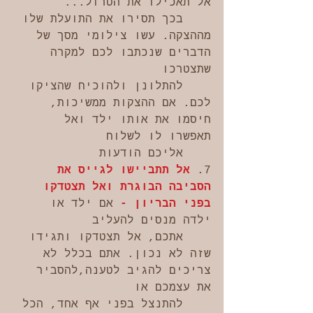
אל תאכילו את הטרול... 
    בכך תסירו את התועלת שלו 
מההצקה. עשו צילומי מסך של 
הדברים שנכתבו לכם למקרה 
שתצטרכו 
    להתלונן ולהוכיח שהציקו 
לכם. אם ההצקות ממשיכות, 
חיסמו את אותו ילד ואל 
תאפשרו לו לשלוח 
    אליכם הודעות
7. 
אל תתביישו לגייס את 
הסביבה הבוגרת ואל תצטדקו 
בפני הבריון - 
אם ילד או 
ילדה מנסים להעליב 
    אתכם, אל תצטדקו ותגידו 
שזה לא נכון. אתם בכלל לא 
צריכים להגיב לטענה,להסביר 
את עצמכם או 
    להתנצל בפני אף אחד, הכל 