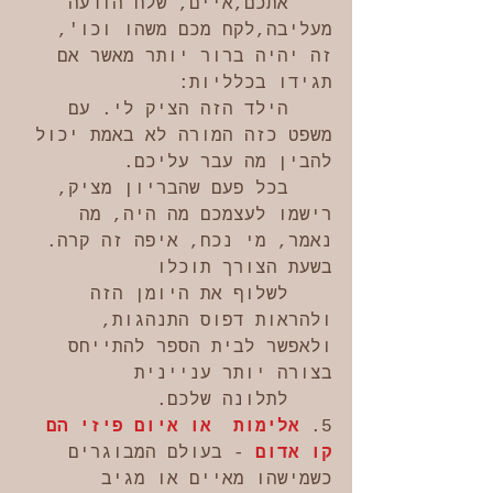
    אתכם,איים, שלח הודעה 
מעליבה,לקח מכם משהו וכו', 
זה יהיה ברור יותר מאשר אם 
תגידו בכלליות: 
    הילד הזה הציק לי. עם 
משפט כזה המורה לא באמת יכול 
להבין מה עבר עליכם.
    בכל פעם שהבריון מציק, 
רישמו לעצמכם מה היה, מה 
נאמר, מי נכח, איפה זה קרה. 
בשעת הצורך תוכלו 
    לשלוף את היומן הזה 
ולהראות דפוס התנהגות, 
ולאפשר לבית הספר להתייחס 
בצורה יותר עניינית    
    לתלונה שלכם.
5. 
אלימות  או איום פיזי הם 
קו אדום 
- בעולם המבוגרים 
כשמישהו מאיים או מגיב 