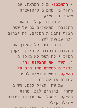
- התאמנו-
 מול המראה, עם 
ההורים. מדמים סיטואציה 
שהבריון מציק 
    ואומרים בקול רם את 
התגובה. מתאמנים גם על שפת 
הגוף והבעות הפנים. זה יגרום 
לכך שבשעת לחץ, 
    יהיה יותר קל לשלוף את 
התגובה הנכונה לבריון ויקטן 
הסיכוי להיתפס לא מוכנים.
4. 
תעדו את ההצקות והיו 
ברורים כשאתם מדווחים על 
ההצקה
- כשאתם באים לספר 
להורה או למורה 
    שמישהו הציק לכם, חשוב 
שתהיו ברורים לגבי מהות 
ההצקה. למשל: אם תגידו למורה 
שהילד קילל 