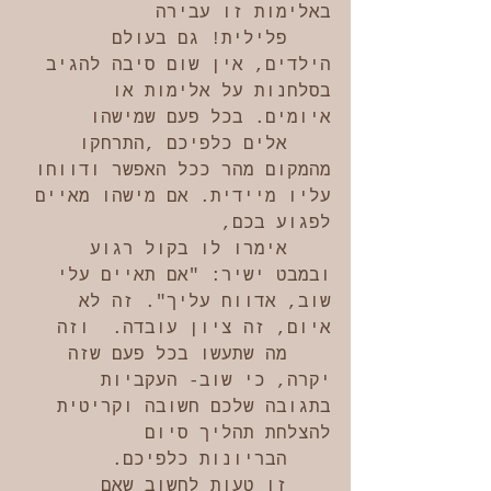
באלימות זו עבירה 
    פלילית! גם בעולם 
הילדים, אין שום סיבה להגיב 
בסלחנות על אלימות או 
איומים. בכל פעם שמישהו 
    אלים כלפיכם ,התרחקו 
מהמקום מהר ככל האפשר ודווחו 
עליו מיידית. אם מישהו מאיים 
לפגוע בכם,     
    אימרו לו בקול רגוע 
ובמבט ישיר: "אם תאיים עלי 
שוב, אדווח עליך". זה לא 
איום, זה ציון עובדה.  וזה 
    מה שתעשו בכל פעם שזה 
יקרה, כי שוב- העקביות 
בתגובה שלכם חשובה וקריטית 
להצלחת תהליך סיום 
    הבריונות כלפיכם. 
    זו טעות לחשוב שאם 