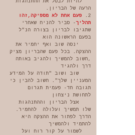
   להיות לבטל את ההתנהגות 
הרעה של הבריון.
2.
 פעם אחת לא מספיקה,זהו 
תהליך
- סביר להניח שאחרי 
שתגיבו לבריון בצורה הנ"ל 
בפעם הראשונה הוא 
    ינסה שוב ואף יחמיר את 
ההצקה. בכל פעם שהבריון מציק 
,חשוב להמשיך ולהגיב באותה 
דרך ולהגיד 
    שוב ושוב "תודה על המידע 
המעניין שלך". חשוב להבין כי 
תגובה חד- פעמית תגרום 
לתחושת ניצחון 
    אצל הבריון וההתנהגות 
שלו תמשיך ועלולה  להחמיר. 
הדרך לפתור את ההצקה היא 
להתמיד ולהמשיך 
   לשמור על קור רוח ועל 