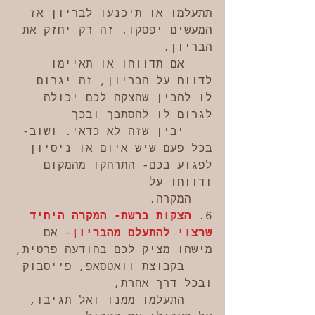
תתעלמו או תיכנעו לבריון אז 
המעשים יפסקו. זה רק יחזק את 
הבריון. 
    אם תדווחו או תאיימו 
לדווח על הבריון, זה יגרום 
לו להבין שהצקה לכם יכולה 
לגרום לו להסתבך ובכך 
    יבין שזה לא כדאי. ושוב- 
בכל פעם שיש איום או ניסיון 
לפגוע בכם- התרחקו מהמקום 
ודווחו על 
   המקרה.
6. 
הצקות ברשת- המקרה היחיד 
שרצוי להתעלם מהבריון
- אם 
מישהו מציק לכם בהודעה פרטית,
    בקבוצת וואטסאפ, פייסבוק 
ובכל דרך אחרת,
    התעלמו ממנו ואל תגיבו, 