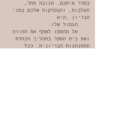
בסדר איתכם. תגובת פחד, 
העלבות, והצטדקות שלכם בפני 
הבריון ,היא 
    הגמול שלו.
    אל תהססו לשתף את ההורה 
ואת בית הספר בתהליך הכחדת 
ההתנהגות הבריונית. ככל 
שתקבלו יותר 
    עזרה מהסביבה, כך התהליך 
יסתיים מהר יותר. זו לא 
הלשנה, זו הדרך הנכונה.
אתם מוזמנים לנסות ולשתף 
אותי בסיפור שלכם.
מאיה אריאלי-ברון
אופיר-מרכז הורות הוליסטי
0549000301