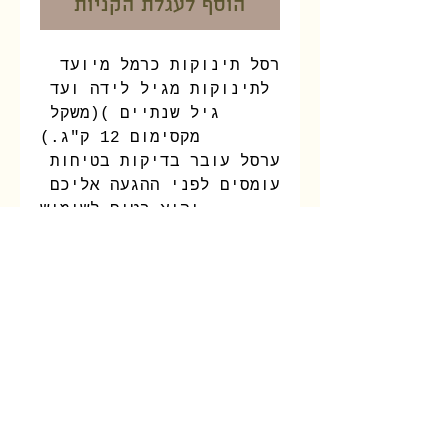
הוסף לעגלת הקניות
 ערסל תינוקות כרמל מיועד 
לתינוקות מגיל לידה ועד 
גיל שנתיים )(משקל 
מקסימום 12 ק"ג.)
הערסל עובר בדיקות בטיחות 
ועומסים לפני ההגעה אליכם 
והוא בטוח לשימוש.
הערסל פותח ועוצב על ידי 
מומחית להתפתחות תינוקות 
וניתן בו דגש רב גם  
לאיכות החומרים ובטיחות 
הערסל. הערסל מרופד וניתן 
לכבסו על פי ההוראות.
הערסל כולל את כל האבזור 
הנדרש לתלייתו וכולל גם 
קפיץ  לתנועה למעלה ולמטה